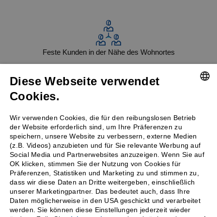
Feste Kunden in der Nähe des Wohnortes
Diese Webseite verwendet
Cookies.
GERMAN
Professionelle Ausstattung
Wir verwenden Cookies, die für den reibungslosen Betrieb
ENGLISH
der Website erforderlich sind, um Ihre Präferenzen zu
speichern, unsere Website zu verbessern, externe Medien
(z.B. Videos) anzubieten und für Sie relevante Werbung auf
Social Media und Partnerwebsites anzuzeigen. Wenn Sie auf
OK klicken, stimmen Sie der Nutzung von Cookies für
Klingt für Sie interessant? Dann sind Sie bei
Präferenzen, Statistiken und Marketing zu und stimmen zu,
uns richtig!
dass wir diese Daten an Dritte weitergeben, einschließlich
unserer Marketingpartner. Das bedeutet auch, dass Ihre
Daten möglicherweise in den USA geschickt und verarbeitet
werden. Sie können diese Einstellungen jederzeit wieder